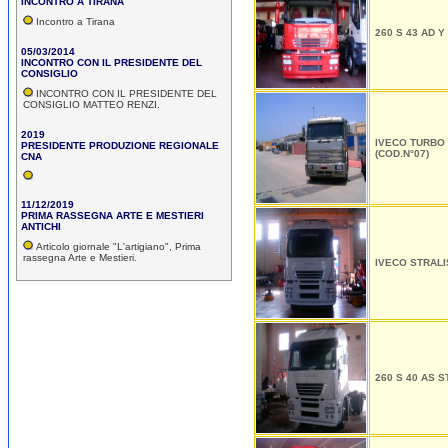
INCONTRO A TIRANA
Incontro a Tirana
260 S 43 AD Y
05/03/2014
INCONTRO CON IL PRESIDENTE DEL
CONSIGLIO
INCONTRO CON IL PRESIDENTE DEL
CONSIGLIO MATTEO RENZI.
2019
IVECO TURBO 
PRESIDENTE PRODUZIONE REGIONALE
(COD.N°07)
CNA
11/12/2019
PRIMA RASSEGNA ARTE E MESTIERI
ANTICHI
Articolo giornale "L'artigiano", Prima
rassegna Arte e Mestieri.
IVECO STRALI
260 S 40 AS S