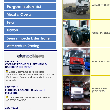
AD 410 T 45 S
STRALIS AD26
02/09/2019
IVECO 260T45
COMUNICAZIONE SUL SERVIZIO DI
RACCOLTA DEI RIFIUTI
Egregi, scriviamo per sollecitare
l’amministrazione sul servizio di raccolta dei
rifiuti presso l’area produttiva sita in c.da
Vignarelli.
27/02/2014
EUROCARGO 3
FLORIDIA, LAZZARO: Basta con le
(COD.N°05)
ingiustizie!
CNA: RENZI DIMOSTRI DI STARE AL
NOSTRO FIANCO
10/07/2015