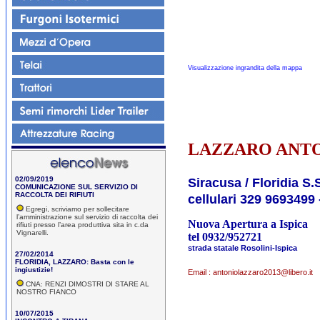
Visualizzazione ingrandita della mappa
LAZZARO ANT
02/09/2019
Siracusa / Floridia S.
COMUNICAZIONE SUL SERVIZIO DI
RACCOLTA DEI RIFIUTI
cellulari 329 9693499
Egregi, scriviamo per sollecitare
l’amministrazione sul servizio di raccolta dei
Nuova Apertura a Ispica
rifiuti presso l’area produttiva sita in c.da
Vignarelli.
tel 0932/952721
strada statale Rosolini-Ispica
27/02/2014
FLORIDIA, LAZZARO: Basta con le
ingiustizie!
Email :
antoniolazzaro2013@libero.it
CNA: RENZI DIMOSTRI DI STARE AL
NOSTRO FIANCO
10/07/2015